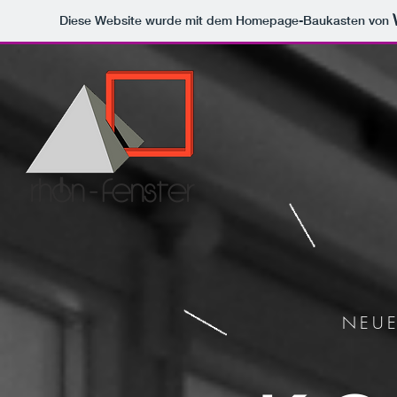
Diese Website wurde mit dem Homepage-Baukasten von
rhÖn
-
fenster
NEU